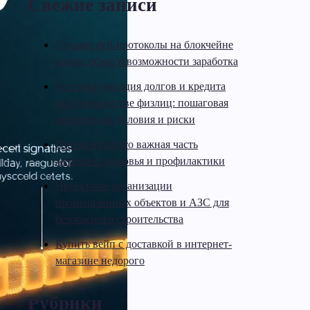
Свежие записи
Лучшие defi-протоколы на блокчейне
solana: обзор и возможности заработка
Реструктуризация долгов и кредита
при банкротстве физлиц: пошаговая
инструкция, условия и риски
Гинекология это важная часть
женского здоровья и профилактики
Проектные организации
промышленных объектов и АЗС для
безопасного строительства
Купить вейп с доставкой в интернет-
магазине недорого
Рубрики