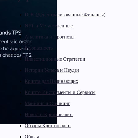
DeFi (Децентрализованные Финансы)
NFT и Метавселенные
Аналитика и Прогнозы
Безопасность
Инвестиционные Стратегии
Истории Успеха и Неудач
Крипта для Начинающих
Крипто-Инструменты и Сервисы
Майнинг и Стейкинг
Новости Криптовалют
Обзоры Криптовалют
Общая