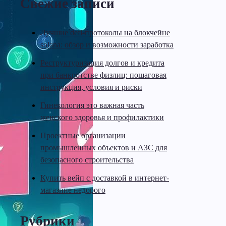
Свежие записи
Лучшие defi-протоколы на блокчейне
solana: обзор и возможности заработка
Реструктуризация долгов и кредита
при банкротстве физлиц: пошаговая
инструкция, условия и риски
Гинекология это важная часть
женского здоровья и профилактики
Проектные организации
промышленных объектов и АЗС для
безопасного строительства
Купить вейп с доставкой в интернет-
магазине недорого
Рубрики