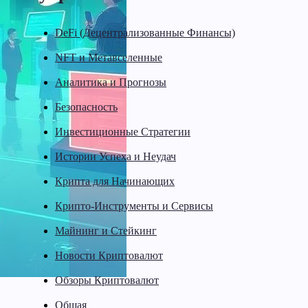
DeFi (Децентрализованные Финансы)
NFT и Метавселенные
Аналитика и Прогнозы
Безопасность
Инвестиционные Стратегии
Истории Успеха и Неудач
Крипта для Начинающих
Крипто-Инструменты и Сервисы
Майнинг и Стейкинг
Новости Криптовалют
Обзоры Криптовалют
Общая