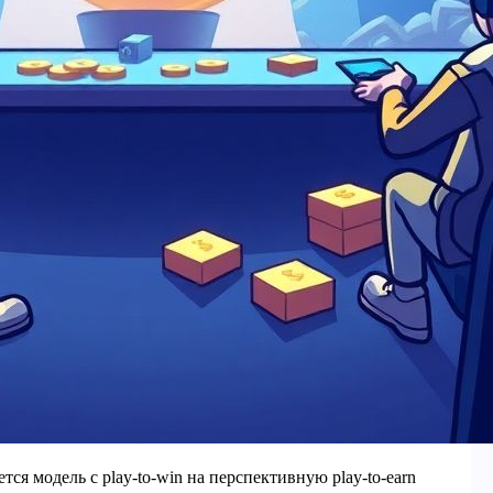
ется модель с play-to-win на перспективную play-to-earn