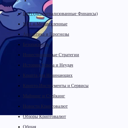
DeFi (Децентрализованные Финансы)
NFT и Метавселенные
Аналитика и Прогнозы
Безопасность
Инвестиционные Стратегии
Истории Успеха и Неудач
Крипта для Начинающих
Крипто-Инструменты и Сервисы
Майнинг и Стейкинг
Новости Криптовалют
Обзоры Криптовалют
Общая