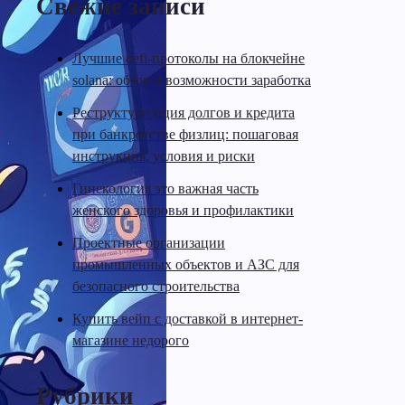
Свежие записи
Лучшие defi-протоколы на блокчейне
solana: обзор и возможности заработка
Реструктуризация долгов и кредита
при банкротстве физлиц: пошаговая
инструкция, условия и риски
Гинекология это важная часть
женского здоровья и профилактики
Проектные организации
промышленных объектов и АЗС для
безопасного строительства
Купить вейп с доставкой в интернет-
магазине недорого
Рубрики