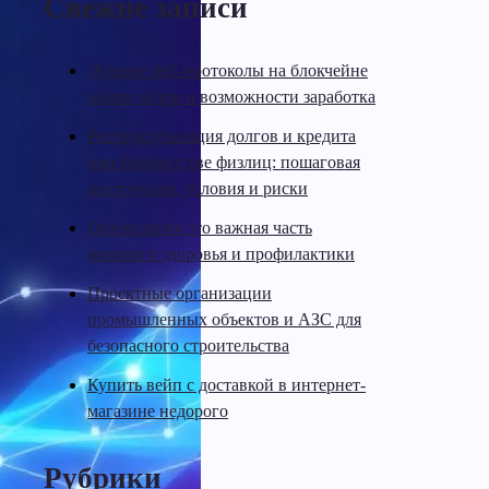
Свежие записи
Лучшие defi-протоколы на блокчейне
solana: обзор и возможности заработка
Реструктуризация долгов и кредита
при банкротстве физлиц: пошаговая
инструкция, условия и риски
Гинекология это важная часть
женского здоровья и профилактики
Проектные организации
промышленных объектов и АЗС для
безопасного строительства
Купить вейп с доставкой в интернет-
магазине недорого
Рубрики