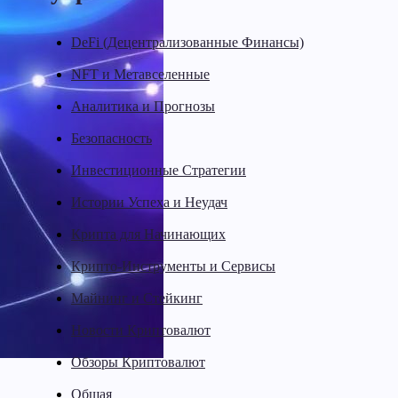
DeFi (Децентрализованные Финансы)
NFT и Метавселенные
Аналитика и Прогнозы
Безопасность
Инвестиционные Стратегии
Истории Успеха и Неудач
Крипта для Начинающих
Крипто-Инструменты и Сервисы
Майнинг и Стейкинг
Новости Криптовалют
Обзоры Криптовалют
Общая