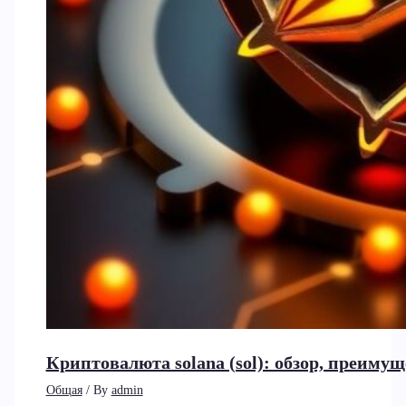
Криптовалюта solana (sol): обзор, преиму
Общая
/ By
admin