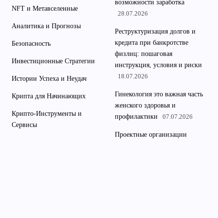
возможности заработка
NFT и Метавселенные
28.07.2026
Аналитика и Прогнозы
Реструктуризация долгов и
кредита при банкротстве
Безопасность
физлиц: пошаговая
Инвестиционные Стратегии
инструкция, условия и риски
18.07.2026
Истории Успеха и Неудач
Гинекология это важная часть
Крипта для Начинающих
женского здоровья и
Крипто-Инструменты и
профилактики
07.07.2026
Сервисы
Проектные организации
Майнинг и Стейкинг
промышленных объектов и
АЗС для безопасного
Новости Криптовалют
строительства
30.06.2026
Обзоры Криптовалют
Купить вейп с доставкой в
Общая
интернет-магазине недорого
29.06.2026
Правовое Регулирование