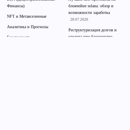
Финансы)
блокчейне solana: обзор и
возможности заработка
NFT и Метавселенные
28.07.2026
Аналитика и Прогнозы
Реструктуризация долгов и
кредита при банкротстве
Безопасность
физлиц: пошаговая
Инвестиционные Стратегии
инструкция, условия и риски
18.07.2026
Истории Успеха и Неудач
Гинекология это важная часть
Крипта для Начинающих
женского здоровья и
Крипто-Инструменты и
профилактики
07.07.2026
Сервисы
Проектные организации
Майнинг и Стейкинг
промышленных объектов и
АЗС для безопасного
Новости Криптовалют
строительства
30.06.2026
Обзоры Криптовалют
Купить вейп с доставкой в
Общая
интернет-магазине недорого