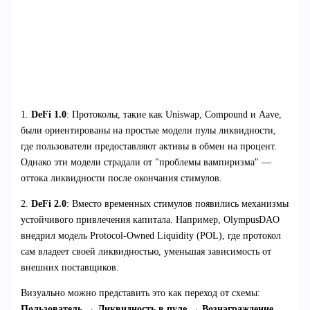
1.
DeFi 1.0
: Протоколы, такие как Uniswap, Compound и Aave,
были ориентированы на простые модели пулы ликвидности,
где пользователи предоставляют активы в обмен на процент.
Однако эти модели страдали от "проблемы вампиризма" —
оттока ликвидности после окончания стимулов.
2.
DeFi 2.0
: Вместо временных стимулов появились механизмы
устойчивого привлечения капитала. Например, OlympusDAO
внедрил модель Protocol-Owned Liquidity (POL), где протокол
сам владеет своей ликвидностью, уменьшая зависимость от
внешних поставщиков.
Визуально можно представить это как переход от схемы:
Пользователь → Ликвидность в пуле → Вознаграждение
,