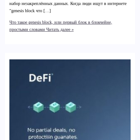
набор незакреплённых данных. Когда люди ищут в интернете
“genesis block что […]
Что такое genesis block, или первый блок в блокчейне,
простыми словами
Читать далее »