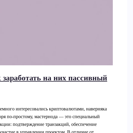
к заработать на них пассивный
немного интересовались криптовалютами, наверняка
оря по-простому, мастернода — это специальный
нкции: подтверждение транзакций, обеспечение
участие в управлении проектом. В отличие от