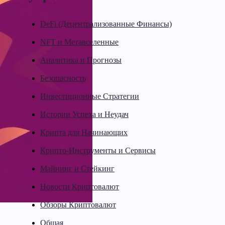
DeFi (Децентрализованные Финансы)
NFT и Метавселенные
Аналитика и Прогнозы
Безопасность
Инвестиционные Стратегии
Истории Успеха и Неудач
Крипта для Начинающих
Крипто-Инструменты и Сервисы
Майнинг и Стейкинг
Новости Криптовалют
Обзоры Криптовалют
Общая