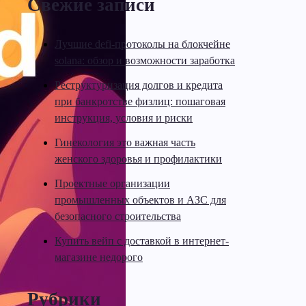
Свежие записи
Лучшие defi-протоколы на блокчейне
solana: обзор и возможности заработка
Реструктуризация долгов и кредита
при банкротстве физлиц: пошаговая
инструкция, условия и риски
Гинекология это важная часть
женского здоровья и профилактики
Проектные организации
промышленных объектов и АЗС для
безопасного строительства
Купить вейп с доставкой в интернет-
магазине недорого
Рубрики