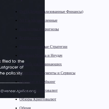
DeFi (Децентрализованные Финансы)
NFT и Метавселенные
Аналитика и Прогнозы
Безопасность
Инвестиционные Стратегии
Истории Успеха и Неудач
Крипта для Начинающих
Крипто-Инструменты и Сервисы
Майнинг и Стейкинг
Новости Криптовалют
Обзоры Криптовалют
Общая