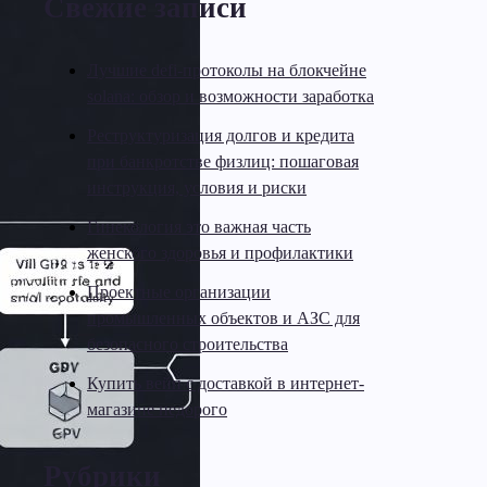
Свежие записи
Лучшие defi-протоколы на блокчейне
solana: обзор и возможности заработка
Реструктуризация долгов и кредита
при банкротстве физлиц: пошаговая
инструкция, условия и риски
Гинекология это важная часть
женского здоровья и профилактики
Проектные организации
промышленных объектов и АЗС для
безопасного строительства
Купить вейп с доставкой в интернет-
магазине недорого
Рубрики