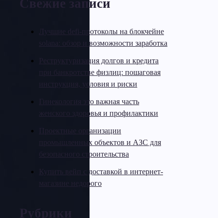
Свежие записи
Лучшие defi-протоколы на блокчейне
solana: обзор и возможности заработка
Реструктуризация долгов и кредита
при банкротстве физлиц: пошаговая
инструкция, условия и риски
Гинекология это важная часть
женского здоровья и профилактики
Проектные организации
промышленных объектов и АЗС для
безопасного строительства
Купить вейп с доставкой в интернет-
магазине недорого
Рубрики