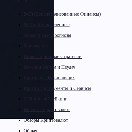
DeFi (Децентрализованные Финансы)
NFT и Метавселенные
Аналитика и Прогнозы
Безопасность
Инвестиционные Стратегии
Истории Успеха и Неудач
Крипта для Начинающих
Крипто-Инструменты и Сервисы
Майнинг и Стейкинг
Новости Криптовалют
Обзоры Криптовалют
Общая