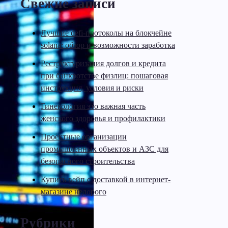
Свежие записи
Лучшие defi-протоколы на блокчейне
solana: обзор и возможности заработка
Реструктуризация долгов и кредита
при банкротстве физлиц: пошаговая
инструкция, условия и риски
Гинекология это важная часть
женского здоровья и профилактики
Проектные организации
промышленных объектов и АЗС для
безопасного строительства
Купить вейп с доставкой в интернет-
магазине недорого
Рубрики