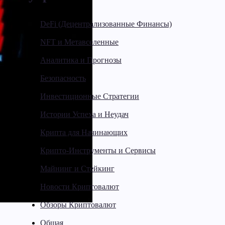
DeFi (Децентрализованные Финансы)
NFT и Метавселенные
Аналитика и Прогнозы
Безопасность
Инвестиционные Стратегии
Истории Успеха и Неудач
Крипта для Начинающих
Крипто-Инструменты и Сервисы
Майнинг и Стейкинг
Новости Криптовалют
Обзоры Криптовалют
Общая