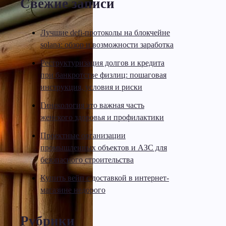
Свежие записи
Лучшие defi-протоколы на блокчейне
solana: обзор и возможности заработка
Реструктуризация долгов и кредита
при банкротстве физлиц: пошаговая
инструкция, условия и риски
Гинекология это важная часть
женского здоровья и профилактики
Проектные организации
промышленных объектов и АЗС для
безопасного строительства
Купить вейп с доставкой в интернет-
магазине недорого
Рубрики