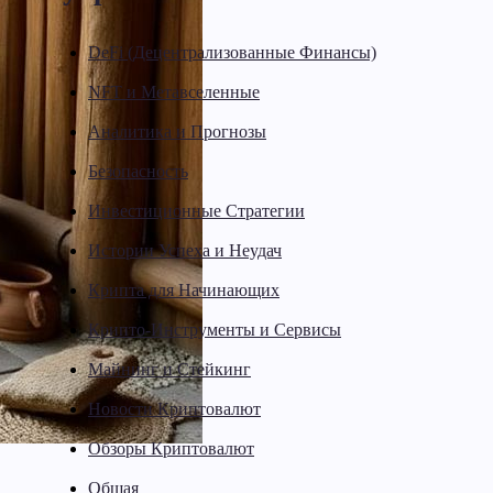
DeFi (Децентрализованные Финансы)
NFT и Метавселенные
Аналитика и Прогнозы
Безопасность
Инвестиционные Стратегии
Истории Успеха и Неудач
Крипта для Начинающих
Крипто-Инструменты и Сервисы
Майнинг и Стейкинг
Новости Криптовалют
Обзоры Криптовалют
Общая