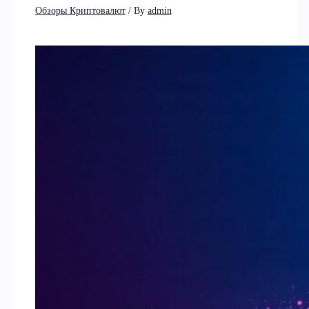
Обзоры Криптовалют
/ By
admin