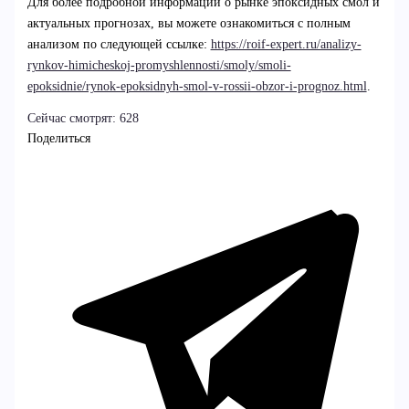
Для более подробной информации о рынке эпоксидных смол и
актуальных прогнозах, вы можете ознакомиться с полным
анализом по следующей ссылке:
https://roif-expert.ru/analizy-
rynkov-himicheskoj-promyshlennosti/smoly/smoli-
epoksidnie/rynok-epoksidnyh-smol-v-rossii-obzor-i-prognoz.html
.
Сейчас смотрят:
628
Поделиться