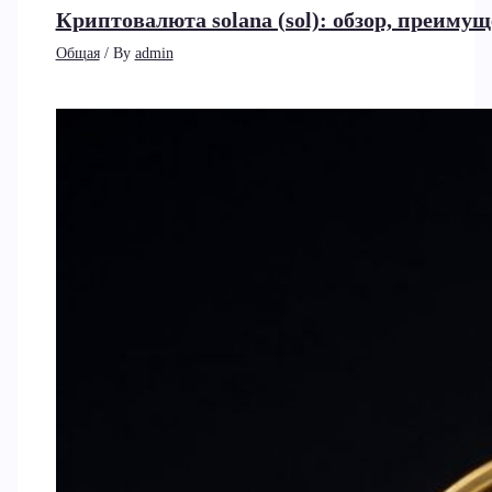
Криптовалюта solana (sol): обзор, преиму
Общая
/ By
admin