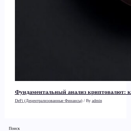
Фундаментальный анализ криптовалют: к
DeFi (Децентрализованные Финансы)
/ By
admin
Поиск