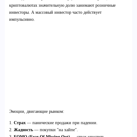
криптовалютах значительную долю занимают розничные
инвесторы. А массовый инвестор часто действует
импульсивно.
Эмоции, двигающие рынком:
1.
Страх
— панические продажи при падении.
2.
Жадность
— покупки "на хайпе".
3.
FOMO (Fear Of Missing Out)
— страх упустить