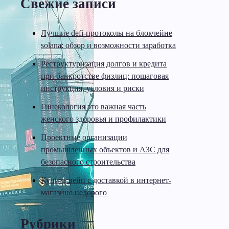
Свежие записи
Лучшие defi-протоколы на блокчейне
solana: обзор и возможности заработка
Реструктуризация долгов и кредита
при банкротстве физлиц: пошаговая
инструкция, условия и риски
Гинекология это важная часть
женского здоровья и профилактики
Проектные организации
промышленных объектов и АЗС для
безопасного строительства
Купить вейп с доставкой в интернет-
магазине недорого
Рубрики