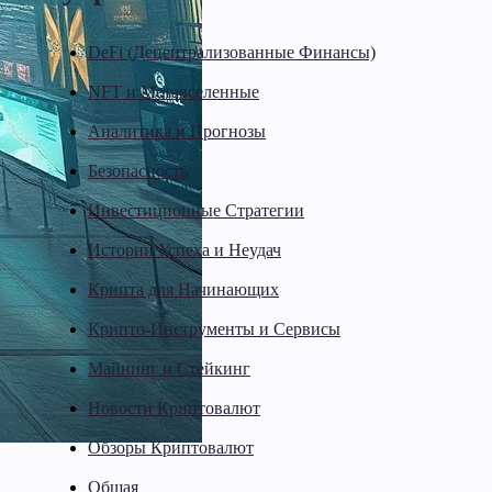
DeFi (Децентрализованные Финансы)
NFT и Метавселенные
Аналитика и Прогнозы
Безопасность
Инвестиционные Стратегии
Истории Успеха и Неудач
Крипта для Начинающих
Крипто-Инструменты и Сервисы
Майнинг и Стейкинг
Новости Криптовалют
Обзоры Криптовалют
Общая