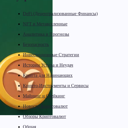
DeFi (Децентрализованные Финансы)
NFT и Метавселенные
Аналитика и Прогнозы
Безопасность
Инвестиционные Стратегии
Истории Успеха и Неудач
Крипта для Начинающих
Крипто-Инструменты и Сервисы
Майнинг и Стейкинг
Новости Криптовалют
Обзоры Криптовалют
Общая