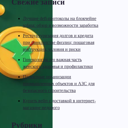
Свежие записи
Лучшие defi-протоколы на блокчейне
solana: обзор и возможности заработка
Реструктуризация долгов и кредита
при банкротстве физлиц: пошаговая
инструкция, условия и риски
Гинекология это важная часть
женского здоровья и профилактики
Проектные организации
промышленных объектов и АЗС для
безопасного строительства
Купить вейп с доставкой в интернет-
магазине недорого
Рубрики