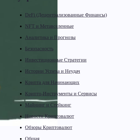
DeFi (Децентрализованные Финансы)
NFT и Метавселенные
Аналитика и Прогнозы
Безопасность
Инвестиционные Стратегии
Истории Успеха и Неудач
Крипта для Начинающих
Крипто-Инструменты и Сервисы
Майнинг и Стейкинг
Новости Криптовалют
Обзоры Криптовалют
Общая