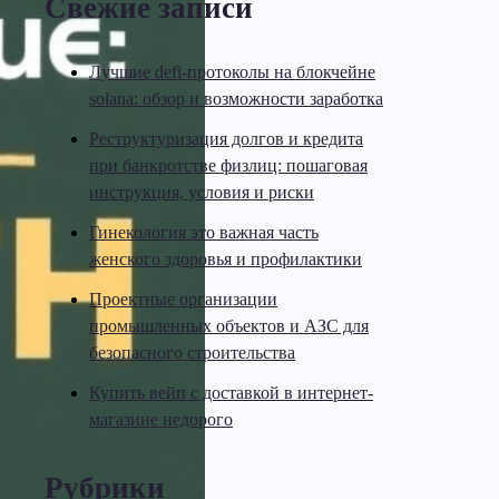
Свежие записи
Лучшие defi-протоколы на блокчейне
solana: обзор и возможности заработка
Реструктуризация долгов и кредита
при банкротстве физлиц: пошаговая
инструкция, условия и риски
Гинекология это важная часть
женского здоровья и профилактики
Проектные организации
промышленных объектов и АЗС для
безопасного строительства
Купить вейп с доставкой в интернет-
магазине недорого
Рубрики