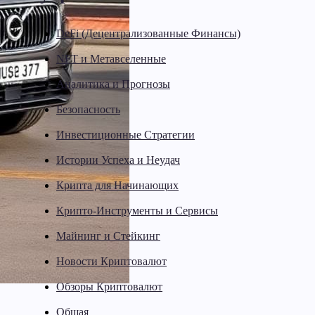
DeFi (Децентрализованные Финансы)
NFT и Метавселенные
Аналитика и Прогнозы
Безопасность
Инвестиционные Стратегии
Истории Успеха и Неудач
Крипта для Начинающих
Крипто-Инструменты и Сервисы
Майнинг и Стейкинг
Новости Криптовалют
Обзоры Криптовалют
Общая