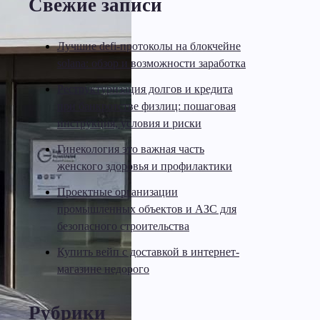
Свежие записи
Лучшие defi-протоколы на блокчейне
solana: обзор и возможности заработка
Реструктуризация долгов и кредита
при банкротстве физлиц: пошаговая
инструкция, условия и риски
Гинекология это важная часть
женского здоровья и профилактики
Проектные организации
промышленных объектов и АЗС для
безопасного строительства
Купить вейп с доставкой в интернет-
магазине недорого
Рубрики