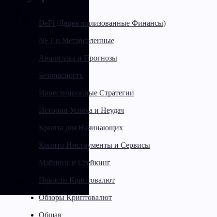
DeFi (Децентрализованные Финансы)
NFT и Метавселенные
Аналитика и Прогнозы
Безопасность
Инвестиционные Стратегии
Истории Успеха и Неудач
Крипта для Начинающих
Крипто-Инструменты и Сервисы
Майнинг и Стейкинг
Новости Криптовалют
Обзоры Криптовалют
Общая