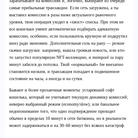
зарабатывают на комиссиях и, логично, выбирают из очереди
самые прибыльные транзакции. Если сеть загружена, а ты
выставил комиссию в разы ниже актуального рыночного
уровня, твоя операция уходит в «хвост» списка. При этом не
все кошельки умеют автоматически подбирать адекватную
комиссию, особенно, если пользователь вручную её подкрутил
вниз ради экономии. Дополнительная соль на рану — резкие
скачки нагрузки: например, вышла громкая новость, или кто-
то запустил популярную NFT-коллекцию, и mempool за пару
минут забился до потолка. Твой «нормальный» fee внезапно
становится низким, и транзакция попадает в подвешенное
состояние на часы, а иногда и на сутки.
Бывают и более прозаичные моменты: устаревший софт
кошелька, который не учитывает текущую динамику комиссий;
неверно выбранный режим (economy/slow); или банальное
недопонимание того, что одно подтверждение приходит
обычно в пределах 10 минут в сети биткоина, но в реальности
может задерживаться и на 30–60 минут без всяких катастроф.