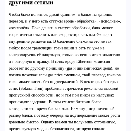
другими сетями
Чтобы было понятнее, давай сравним: в банке ты делаешь
перевод, и у него есть статусы вроде «обработка», «исполнен»,
«отклонён». Пока деньги в статусе обработки, банк может
теоретически отменить или скорректировать платёж через
внутренние регламенты. В блокчейне биткоина это не так
гибко: после трансляции транзакции в сеть ты уже не
контролируешь её напрямую, только косвенно через комиссию
и повторную отправку. В сетях вроде Ethereum комиссия
работает по другому принципу (gas и динамическая цена), но
логика похожая: если gas price смешной, твой перевод токенов
тоже может висеть без подтверждений. В некоторых быстрых
сетях (Solana, Tron) проблема встречается реже из-за высокой
пропускной способности, но и там при пиковых нагрузках
происходят задержки. В этом смысле биткоин более
консервативен: время блока около 10 минут, ограниченный
размер блока, поэтому очередь на подтверждение может расти
довольно быстро. Однако взамен ты получаешь отточенную,
предсказуемую модель безопасности, которую сложно