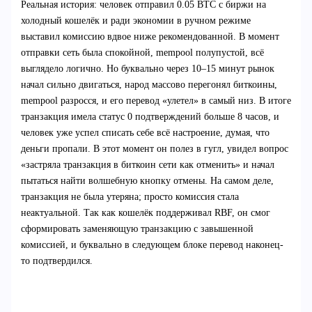
Реальная история: человек отправил 0.05 BTC с биржи на
холодный кошелёк и ради экономии в ручном режиме
выставил комиссию вдвое ниже рекомендованной. В момент
отправки сеть была спокойной, mempool полупустой, всё
выглядело логично. Но буквально через 10–15 минут рынок
начал сильно двигаться, народ массово перегонял биткоины,
mempool разросся, и его перевод «улетел» в самый низ. В итоге
транзакция имела статус 0 подтверждений больше 8 часов, и
человек уже успел списать себе всё настроение, думая, что
деньги пропали. В этот момент он полез в гугл, увидел вопрос
«застряла транзакция в биткоин сети как отменить» и начал
пытаться найти волшебную кнопку отмены. На самом деле,
транзакция не была утеряна; просто комиссия стала
неактуальной. Так как кошелёк поддерживал RBF, он смог
сформировать заменяющую транзакцию с завышенной
комиссией, и буквально в следующем блоке перевод наконец-
то подтвердился.