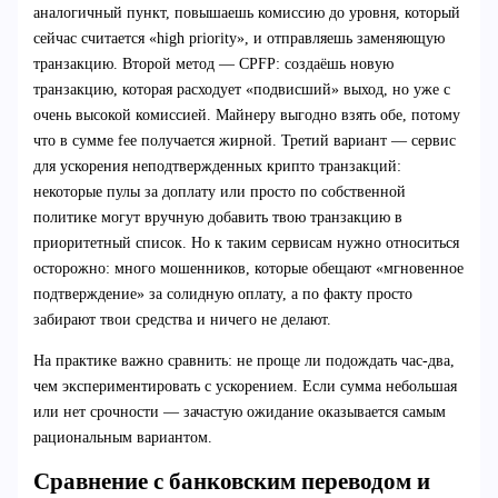
аналогичный пункт, повышаешь комиссию до уровня, который
сейчас считается «high priority», и отправляешь заменяющую
транзакцию. Второй метод — CPFP: создаёшь новую
транзакцию, которая расходует «подвисший» выход, но уже с
очень высокой комиссией. Майнеру выгодно взять обе, потому
что в сумме fee получается жирной. Третий вариант — сервис
для ускорения неподтвержденных крипто транзакций:
некоторые пулы за доплату или просто по собственной
политике могут вручную добавить твою транзакцию в
приоритетный список. Но к таким сервисам нужно относиться
осторожно: много мошенников, которые обещают «мгновенное
подтверждение» за солидную оплату, а по факту просто
забирают твои средства и ничего не делают.
На практике важно сравнить: не проще ли подождать час-два,
чем экспериментировать с ускорением. Если сумма небольшая
или нет срочности — зачастую ожидание оказывается самым
рациональным вариантом.
Сравнение с банковским переводом и