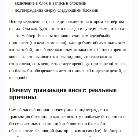
→ включение в блок и запись в блокчейн
→ подтверждения сверху следующими блоками
Неподтвержденная транзакция «живёт» на втором–четвёртом
шагах. Она как будто стоит в очереди в супермаркете, и касса
— это майнер. Если ты поставил слишком «дешёвый»
приоритет (низкую комиссию), кассир будет обслуживать всех,
кто за тобой, но с более «жирными» заказами. С точки зрения
кошелька это выглядит так: ты видишь, что транзакция
отправлена, есть хеш, есть статус «pending» или «unconfirmed»,
но блокчейн-обозреватель честно пишет: «0 подтверждений, в
mempool».
Почему транзакция висит: реальные
причины
Самый частый вопрос: почему долго подтверждается
транзакция биткоина и как решить эту проблему без паники и
бессмысленных нажиманий «обновить» в блокчейн-
обозревателе. Основной фактор — комиссия (fee). Майнеры