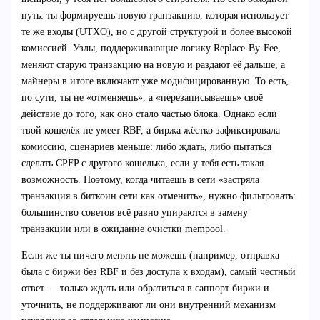
путь: ты формируешь новую транзакцию, которая использует
те же входы (UTXO), но с другой структурой и более высокой
комиссией. Узлы, поддерживающие логику Replace-By-Fee,
меняют старую транзакцию на новую и раздают её дальше, а
майнеры в итоге включают уже модифицированную. То есть,
по сути, ты не «отменяешь», а «перезаписываешь» своё
действие до того, как оно стало частью блока. Однако если
твой кошелёк не умеет RBF, а биржа жёстко зафиксировала
комиссию, сценариев меньше: либо ждать, либо пытаться
сделать CPFP с другого кошелька, если у тебя есть такая
возможность. Поэтому, когда читаешь в сети «застряла
транзакция в биткоин сети как отменить», нужно фильтровать:
большинство советов всё равно упираются в замену
транзакции или в ожидание очистки mempool.
Если же ты ничего менять не можешь (например, отправка
была с биржи без RBF и без доступа к входам), самый честный
ответ — только ждать или обратиться в саппорт биржи и
уточнить, не поддерживают ли они внутренний механизм