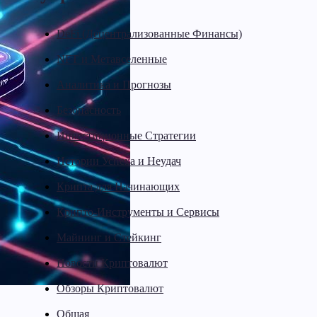
DeFi (Децентрализованные Финансы)
NFT и Метавселенные
Аналитика и Прогнозы
Безопасность
Инвестиционные Стратегии
Истории Успеха и Неудач
Крипта для Начинающих
Крипто-Инструменты и Сервисы
Майнинг и Стейкинг
Новости Криптовалют
Обзоры Криптовалют
Общая