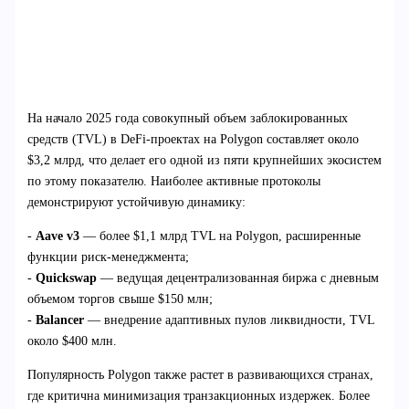
На начало 2025 года совокупный объем заблокированных
средств (TVL) в DeFi-проектах на Polygon составляет около
$3,2 млрд, что делает его одной из пяти крупнейших экосистем
по этому показателю. Наиболее активные протоколы
демонстрируют устойчивую динамику:
-
Aave v3
— более $1,1 млрд TVL на Polygon, расширенные
функции риск-менеджмента;
-
Quickswap
— ведущая децентрализованная биржа с дневным
объемом торгов свыше $150 млн;
-
Balancer
— внедрение адаптивных пулов ликвидности, TVL
около $400 млн.
Популярность Polygon также растет в развивающихся странах,
где критична минимизация транзакционных издержек. Более