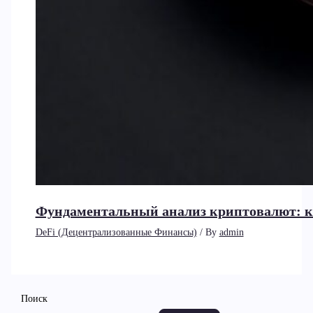
Фундаментальный анализ криптовалют: к
DeFi (Децентрализованные Финансы)
/ By
admin
Поиск