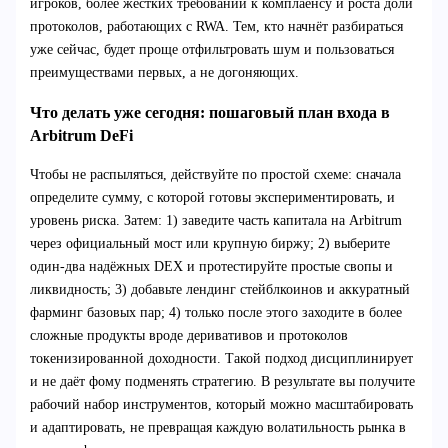
игроков, более жёстких требований к комплаенсу и роста доли
протоколов, работающих с RWA. Тем, кто начнёт разбираться
уже сейчас, будет проще отфильтровать шум и пользоваться
преимуществами первых, а не догоняющих.
Что делать уже сегодня: пошаговый план входа в
Arbitrum DeFi
Чтобы не распыляться, действуйте по простой схеме: сначала
определите сумму, с которой готовы экспериментировать, и
уровень риска. Затем: 1) заведите часть капитала на Arbitrum
через официальный мост или крупную биржу; 2) выберите
один‑два надёжных DEX и протестируйте простые свопы и
ликвидность; 3) добавьте лендинг стейблкоинов и аккуратный
фарминг базовых пар; 4) только после этого заходите в более
сложные продукты вроде деривативов и протоколов
токенизированной доходности. Такой подход дисциплинирует
и не даёт фому подменять стратегию. В результате вы получите
рабочий набор инструментов, который можно масштабировать
и адаптировать, не превращая каждую волатильность рынка в