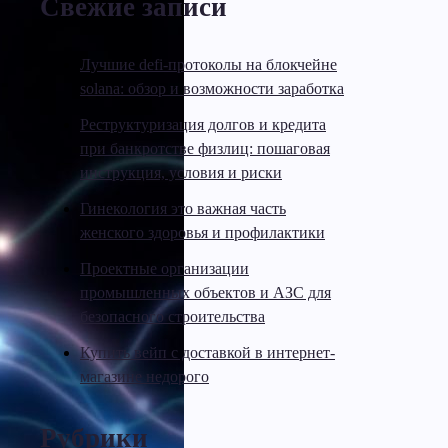
Свежие записи
Лучшие defi-протоколы на блокчейне
solana: обзор и возможности заработка
Реструктуризация долгов и кредита
при банкротстве физлиц: пошаговая
инструкция, условия и риски
Гинекология это важная часть
женского здоровья и профилактики
Проектные организации
промышленных объектов и АЗС для
безопасного строительства
Купить вейп с доставкой в интернет-
магазине недорого
Рубрики