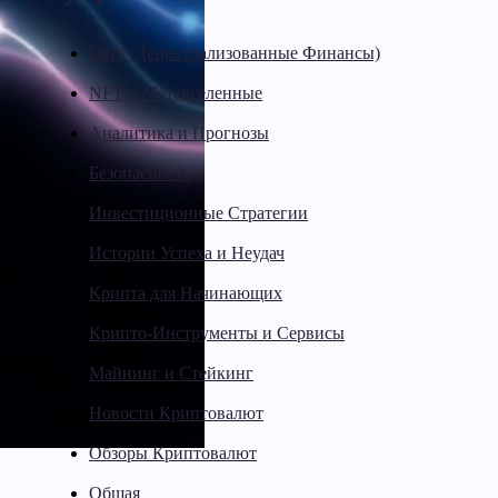
DeFi (Децентрализованные Финансы)
NFT и Метавселенные
Аналитика и Прогнозы
Безопасность
Инвестиционные Стратегии
Истории Успеха и Неудач
Крипта для Начинающих
Крипто-Инструменты и Сервисы
Майнинг и Стейкинг
Новости Криптовалют
Обзоры Криптовалют
Общая