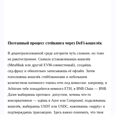
Поэтапный процесс стейкинга через DeFi‑кошелёк
В децентрализованной среде алгоритм чуть сложнее, но тоже
не ракетостроение. Сначала устанавливаешь кошелёк
(MetaMask или другой EVM‑совместимый), создаёшь
сид‑фразу и обязательно записываешь её офлайн. Затем
пополняешь кошелёк стейблкоинами и небольшим
количеством нативного токена сети под комиссии: например, в
Arbitrum тебе понадобится немного ETH, в BNB Chain — BNB.
Далее выбираешь протокол: допустим, хочешь что‑то
консервативное — идёшь в Aave или Compound, подключаешь
кошелёк, выбираешь USDT или USDC, нажимаешь «supply» и
подтверждаешь транзакцию. Здесь важно понимать, что твоя