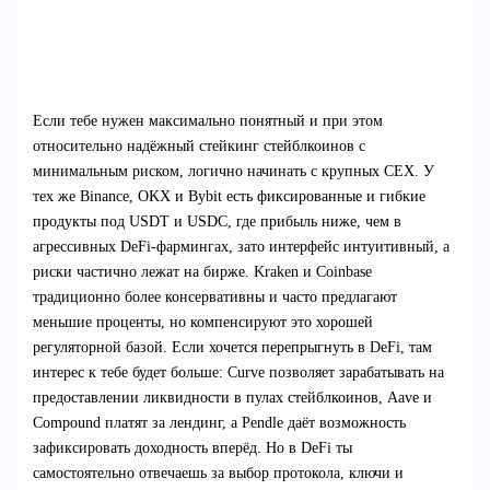
Если тебе нужен максимально понятный и при этом
относительно надёжный стейкинг стейблкоинов с
минимальным риском, логично начинать с крупных CEX. У
тех же Binance, OKX и Bybit есть фиксированные и гибкие
продукты под USDT и USDC, где прибыль ниже, чем в
агрессивных DeFi‑фармингах, зато интерфейс интуитивный, а
риски частично лежат на бирже. Kraken и Coinbase
традиционно более консервативны и часто предлагают
меньшие проценты, но компенсируют это хорошей
регуляторной базой. Если хочется перепрыгнуть в DeFi, там
интерес к тебе будет больше: Curve позволяет зарабатывать на
предоставлении ликвидности в пулах стейблкоинов, Aave и
Compound платят за лендинг, а Pendle даёт возможность
зафиксировать доходность вперёд. Но в DeFi ты
самостоятельно отвечаешь за выбор протокола, ключи и