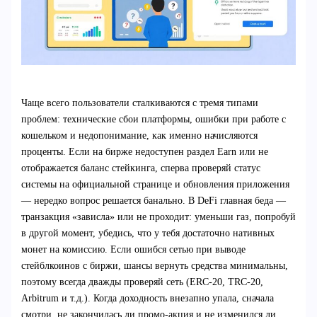
Чаще всего пользователи сталкиваются с тремя типами
проблем: технические сбои платформы, ошибки при работе с
кошельком и недопонимание, как именно начисляются
проценты. Если на бирже недоступен раздел Earn или не
отображается баланс стейкинга, сперва проверяй статус
системы на официальной странице и обновления приложения
— нередко вопрос решается банально. В DeFi главная беда —
транзакция «зависла» или не проходит: уменьши газ, попробуй
в другой момент, убедись, что у тебя достаточно нативных
монет на комиссию. Если ошибся сетью при выводе
стейблкоинов с биржи, шансы вернуть средства минимальны,
поэтому всегда дважды проверяй сеть (ERC‑20, TRC‑20,
Arbitrum и т.д.). Когда доходность внезапно упала, сначала
смотри, не закончилась ли промо‑акция и не изменился ли