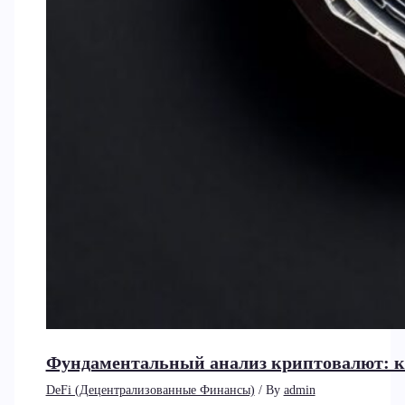
Фундаментальный анализ криптовалют: к
DeFi (Децентрализованные Финансы)
/ By
admin