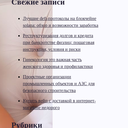
Свежие записи
Лучшие defi-протоколы на блокчейне
solana: обзор и возможности заработка
Реструктуризация долгов и кредита
при банкротстве физлиц: пошаговая
инструкция, условия и риски
Гинекология это важная часть
женского здоровья и профилактики
Проектные организации
промышленных объектов и АЗС для
безопасного строительства
Купить вейп с доставкой в интернет-
магазине недорого
Рубрики