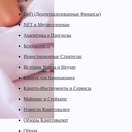
DeFi (Децентрализованные Финансы)
NFT и Метавселенные
Аналитика и Прогнозы
Безопасность
Инвестиционные Стратегии
Истории Успеха и Неудач
Крипта для Начинающих
Крипто-Инструменты и Сервисы
Майнинг и Стейкинг
Новости Криптовалют
Обзоры Криптовалют
Общая