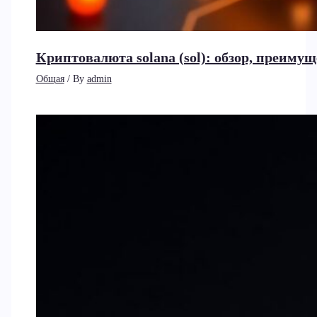
Криптовалюта solana (sol): обзор, преиму
Общая
/ By
admin