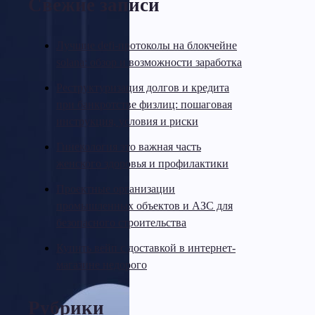
Свежие записи
Лучшие defi-протоколы на блокчейне
solana: обзор и возможности заработка
Реструктуризация долгов и кредита
при банкротстве физлиц: пошаговая
инструкция, условия и риски
Гинекология это важная часть
женского здоровья и профилактики
Проектные организации
промышленных объектов и АЗС для
безопасного строительства
Купить вейп с доставкой в интернет-
магазине недорого
Рубрики