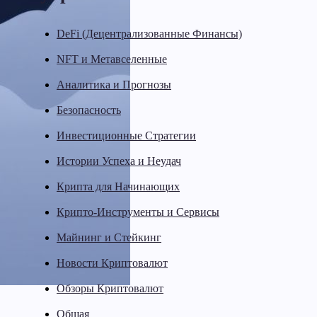
DeFi (Децентрализованные Финансы)
NFT и Метавселенные
Аналитика и Прогнозы
Безопасность
Инвестиционные Стратегии
Истории Успеха и Неудач
Крипта для Начинающих
Крипто-Инструменты и Сервисы
Майнинг и Стейкинг
Новости Криптовалют
Обзоры Криптовалют
Общая