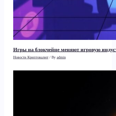
Игры на блокчейне меняют игровую индус
Новости Криптовалют
/ By
admin