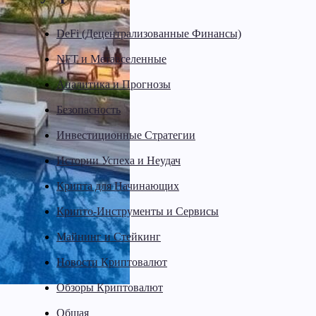
DeFi (Децентрализованные Финансы)
NFT и Метавселенные
Аналитика и Прогнозы
Безопасность
Инвестиционные Стратегии
Истории Успеха и Неудач
Крипта для Начинающих
Крипто-Инструменты и Сервисы
Майнинг и Стейкинг
Новости Криптовалют
Обзоры Криптовалют
Общая