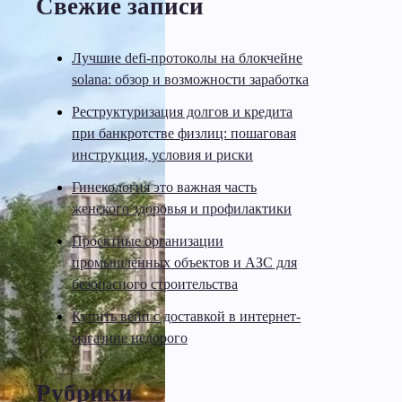
Свежие записи
Лучшие defi-протоколы на блокчейне
solana: обзор и возможности заработка
Реструктуризация долгов и кредита
при банкротстве физлиц: пошаговая
инструкция, условия и риски
Гинекология это важная часть
женского здоровья и профилактики
Проектные организации
промышленных объектов и АЗС для
безопасного строительства
Купить вейп с доставкой в интернет-
магазине недорого
Рубрики