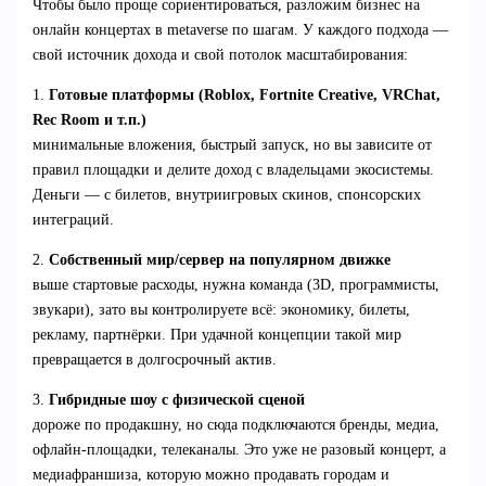
Чтобы было проще сориентироваться, разложим бизнес на
онлайн концертах в metaverse по шагам. У каждого подхода —
свой источник дохода и свой потолок масштабирования:
1.
Готовые платформы (Roblox, Fortnite Creative, VRChat,
Rec Room и т.п.)
минимальные вложения, быстрый запуск, но вы зависите от
правил площадки и делите доход с владельцами экосистемы.
Деньги — с билетов, внутриигровых скинов, спонсорских
интеграций.
2.
Собственный мир/сервер на популярном движке
выше стартовые расходы, нужна команда (3D, программисты,
звукари), зато вы контролируете всё: экономику, билеты,
рекламу, партнёрки. При удачной концепции такой мир
превращается в долгосрочный актив.
3.
Гибридные шоу с физической сценой
дороже по продакшну, но сюда подключаются бренды, медиа,
офлайн-площадки, телеканалы. Это уже не разовый концерт, а
медиафраншиза, которую можно продавать городам и