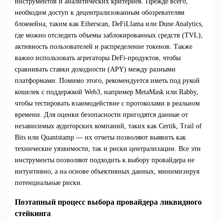
инструментов и аналитических критериев. Прежде всего,
необходим доступ к децентрализованным обозревателям
блокчейна, таким как Etherscan, DeFiLlama или Dune Analytics,
где можно отследить объемы заблокированных средств (TVL),
активность пользователей и распределение токенов. Также
важно использовать агрегаторы DeFi-продуктов, чтобы
сравнивать ставки доходности (APY) между разными
платформами. Помимо этого, рекомендуется иметь под рукой
кошелек с поддержкой Web3, например MetaMask или Rabby,
чтобы тестировать взаимодействие с протоколами в реальном
времени. Для оценки безопасности пригодятся данные от
независимых аудиторских компаний, таких как Certik, Trail of
Bits или Quantstamp — их отчеты позволяют выявить как
технические уязвимости, так и риски централизации. Все эти
инструменты позволяют подходить к выбору провайдера не
интуитивно, а на основе объективных данных, минимизируя
потенциальные риски.
Поэтапный процесс выбора провайдера ликвидного
стейкинга