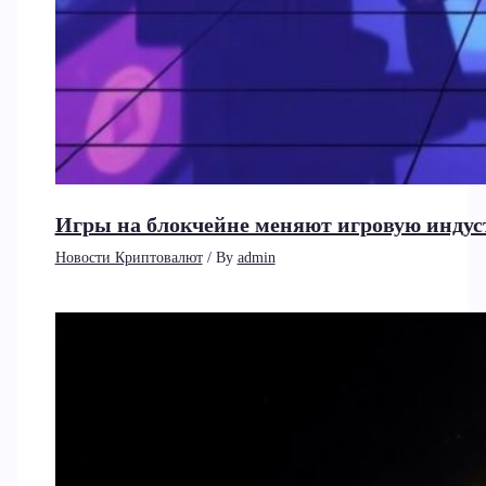
Игры на блокчейне меняют игровую индус
Новости Криптовалют
/ By
admin