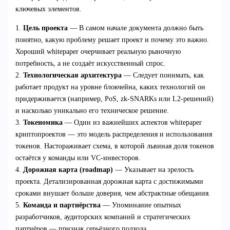
ключевых элементов.
1.
Цель проекта
— В самом начале документа должно быть
понятно, какую проблему решает проект и почему это важно.
Хороший whitepaper очерчивает реальную рыночную
потребность, а не создаёт искусственный спрос.
2.
Технологическая архитектура
— Следует понимать, как
работает продукт на уровне блокчейна, каких технологий он
придерживается (например, PoS, zk-SNARKs или L2-решений)
и насколько уникально его техническое решение.
3.
Токеномика
— Один из важнейших аспектов whitepaper
криптопроектов — это модель распределения и использования
токенов. Настораживает схема, в которой львиная доля токенов
остаётся у команды или VC-инвесторов.
4.
Дорожная карта (roadmap)
— Указывает на зрелость
проекта. Детализированная дорожная карта с достижимыми
сроками внушает больше доверия, чем абстрактные обещания.
5.
Команда и партнёрства
— Упоминание опытных
разработчиков, аудиторских компаний и стратегических
партнёров — признак серьёзного подхода.