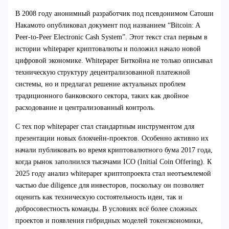
В 2008 году анонимный разработчик под псевдонимом Сатоши
Накамото опубликовал документ под названием “Bitcoin: A
Peer-to-Peer Electronic Cash System”. Этот текст стал первым в
истории whitepaper криптовалюты и положил начало новой
цифровой экономике. Whitepaper Биткойна не только описывал
техническую структуру децентрализованной платежной
системы, но и предлагал решение актуальных проблем
традиционного банковского сектора, таких как двойное
расходование и централизованный контроль.
С тех пор whitepaper стал стандартным инструментом для
презентации новых блокчейн-проектов. Особенно активно их
начали публиковать во время криптовалютного бума 2017 года,
когда рынок заполнился тысячами ICO (Initial Coin Offering). К
2025 году анализ whitepaper криптопроекта стал неотъемлемой
частью due diligence для инвесторов, поскольку он позволяет
оценить как техническую состоятельность идеи, так и
добросовестность команды. В условиях всё более сложных
проектов и появления гибридных моделей токенэкономики,