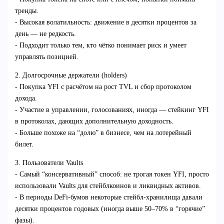
тренды.
- Высокая волатильность: движение в десятки процентов за
день — не редкость.
- Подходит только тем, кто чётко понимает риск и умеет
управлять позицией.
2. Долгосрочные держатели (holders)
- Покупка YFI с расчётом на рост TVL и сбор протоколом
дохода.
- Участие в управлении, голосованиях, иногда — стейкинг YFI
в протоколах, дающих дополнительную доходность.
- Больше похоже на “долю” в бизнесе, чем на лотерейный
билет.
3. Пользователи Vaults
- Самый “консервативный” способ: не трогая токен YFI, просто
использовали Vaults для стейблкоинов и ликвидных активов.
- В периоды DeFi-бумов некоторые стейбл-хранилища давали
десятки процентов годовых (иногда выше 50–70% в “горячие”
фазы).