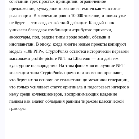
сочетании трёх простых принципов: ограниченное
предложение, культурное значение и техничская «чистота»
реализации. В коллекции ровно 10 000 токенов, и новых уже
не будет — это создает жёсткий дефицит. Каждый панк
уникален благодаря комбинации атрибутов: прически,
аксессуары, пол, редкие типы вроде зомби, обезьян и
инопланетян. В эпоху, когда многие новые проекты копируют
модель «10k PFP», CryptoPunks остаются исторически первыми
массовыми profile-picture NFT на Ethereum — это даёт им
культурное первородство. На этом фоне многие лучшие NFT
коллекции типа CryptoPunks прямо или косвенно признают,
что берут их за основу: от стилистики до механики генерации,
что только усиливает статус оригинала и подогревает интерес к
нему среди коллекционеров, воспринимающих владение
панком как аналог обладания ранним тиражом классической
гравюры.