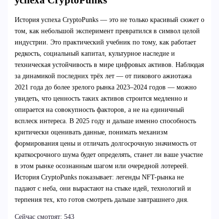
История успеха CryptoPunks — это не только красивый сюжет о
том, как небольшой эксперимент превратился в символ целой
индустрии. Это практический учебник по тому, как работает
редкость, социальный капитал, культурное наследие и
техническая устойчивость в мире цифровых активов. Наблюдая
за динамикой последних трёх лет — от пикового ажиотажа
2021 года до более зрелого рынка 2023–2024 годов — можно
увидеть, что ценность таких активов строится медленно и
опирается на совокупность факторов, а не на единичный
всплеск интереса. В 2025 году и дальше именно способность
критически оценивать данные, понимать механизм
формирования цены и отличать долгосрочную значимость от
краткосрочного шума будет определять, станет ли ваше участие
в этом рынке осознанным шагом или очередной лотереей.
История CryptoPunks показывает: легенды NFT-рынка не
падают с неба, они вырастают на стыке идей, технологий и
терпения тех, кто готов смотреть дальше завтрашнего дня.
Сейчас смотрят:
543