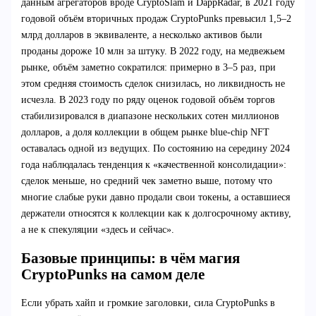
данным агрегаторов вроде CryptoSlam и DappRadar, в 2021 году
годовой объём вторичных продаж CryptoPunks превысил 1,5–2
млрд долларов в эквиваленте, а несколько активов были
проданы дороже 10 млн за штуку. В 2022 году, на медвежьем
рынке, объём заметно сократился: примерно в 3–5 раз, при
этом средняя стоимость сделок снизилась, но ликвидность не
исчезла. В 2023 году по ряду оценок годовой объём торгов
стабилизировался в диапазоне нескольких сотен миллионов
долларов, а доля коллекции в общем рынке blue-chip NFT
оставалась одной из ведущих. По состоянию на середину 2024
года наблюдалась тенденция к «качественной консолидации»:
сделок меньше, но средний чек заметно выше, потому что
многие слабые руки давно продали свои токены, а оставшиеся
держатели относятся к коллекции как к долгосрочному активу,
а не к спекуляции «здесь и сейчас».
Базовые принципы: в чём магия
CryptoPunks на самом деле
Если убрать хайп и громкие заголовки, сила CryptoPunks в