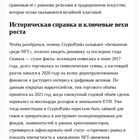
сравнивая её с ранними релизами в традиционном искусстве,
которые позже оказываются музейной классикой.
Историческая справка и ключевые вехи
роста
Чтобы разобраться, почему CryptoPunks называют «биткоином
среди NFT», полезно увидеть динамику за последние годы.
Сначала — сухие факты: коллекция появилась в июне 2017
года, долго торговалась за символические суммы, а настоящий
разгон начался в 2020 году на волне децентрализованных
финансов и растущего интереса к цифровым активам. По
данным открытых маркетплейсов, пик торгового объёма
пришёлся на 2021 год, когда совокупный годовой объём сделок
перевалил за миллиарды долларов в эквиваленте ETH. Уже
тогда инвестиции в CryptoPunks перестали быть забавой для
гиков и превратились в инструмент позиционирования для
фондов, знаменитостей и ранних криптоинвесторов,
стремящихся зафиксировать свой статус «старичков» рынка и
показать причастность к зарождению NFT-движения.