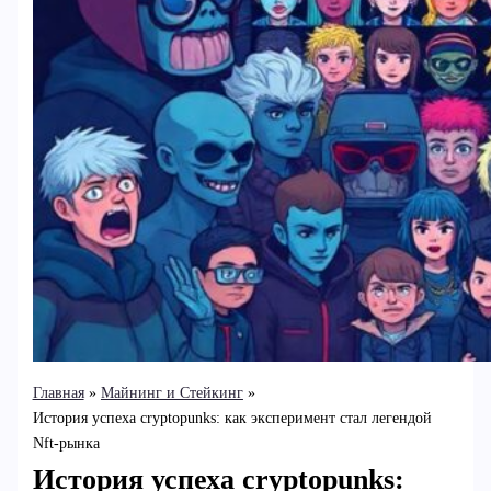
Главная
Майнинг и Стейкинг
История успеха cryptopunks: как эксперимент стал легендой
Nft-рынка
История успеха cryptopunks: