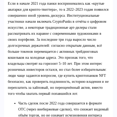
Если в начале 2021 года панки воспринимались как «крутые
аватарки для крипто-твиттера», то к 2022–2023 годам появился
совершенно иной уровень дискурса. Институциональные
участники начали включать CryptoPunks в отчёты о цифровом
искусстве, а некоторые традиционные арт-дилеры стали
рассматривать их наравне с современными художниками в
своих портфелях. За последние три года выросло число
долгосрочных держателей: согласно открытым данным, всё
больше токенов перемещается с активных трейдинговых
кошельков на холодные адреса. Это признак того, что
владельцы смотрят на горизонт 5–10 лет. При этом интерес
розничных инвесторов остался, но стал более избирательным:
люди чаще задаются вопросом, где купить криптопанков NFT
безопасно, как проверить подлинность, историю владения и не
переплатить за хайповый, но переоценённый актив, вместо
того чтобы хватать первый попавшийся лот.
Часть сделок после 2022 года совершается в формате
OTC (через внебиржевые сделки), что снижает видимый
объём торгов, но не означает исчезновения интереса