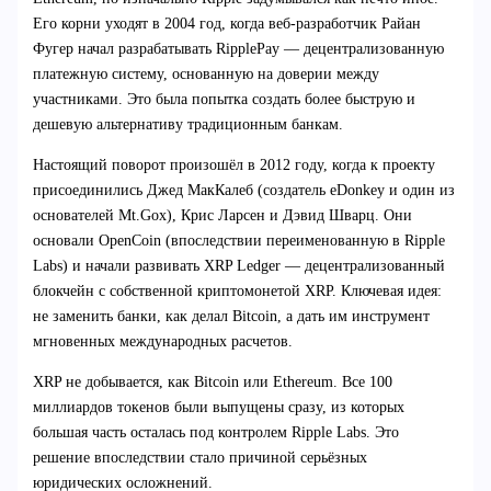
Его корни уходят в 2004 год, когда веб-разработчик Райан
Фугер начал разрабатывать RipplePay — децентрализованную
платежную систему, основанную на доверии между
участниками. Это была попытка создать более быструю и
дешевую альтернативу традиционным банкам.
Настоящий поворот произошёл в 2012 году, когда к проекту
присоединились Джед МакКалеб (создатель eDonkey и один из
основателей Mt.Gox), Крис Ларсен и Дэвид Шварц. Они
основали OpenCoin (впоследствии переименованную в Ripple
Labs) и начали развивать XRP Ledger — децентрализованный
блокчейн с собственной криптомонетой XRP. Ключевая идея:
не заменить банки, как делал Bitcoin, а дать им инструмент
мгновенных международных расчетов.
XRP не добывается, как Bitcoin или Ethereum. Все 100
миллиардов токенов были выпущены сразу, из которых
большая часть осталась под контролем Ripple Labs. Это
решение впоследствии стало причиной серьёзных
юридических осложнений.