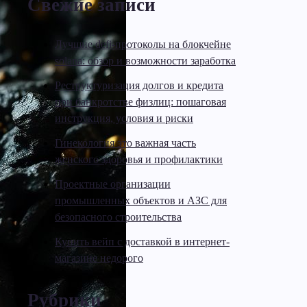
Свежие записи
Лучшие defi-протоколы на блокчейне
solana: обзор и возможности заработка
Реструктуризация долгов и кредита
при банкротстве физлиц: пошаговая
инструкция, условия и риски
Гинекология это важная часть
женского здоровья и профилактики
Проектные организации
промышленных объектов и АЗС для
безопасного строительства
Купить вейп с доставкой в интернет-
магазине недорого
Рубрики