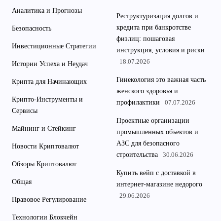
Аналитика и Прогнозы
Реструктуризация долгов и
кредита при банкротстве
Безопасность
физлиц: пошаговая
Инвестиционные Стратегии
инструкция, условия и риски
18.07.2026
Истории Успеха и Неудач
Гинекология это важная часть
Крипта для Начинающих
женского здоровья и
Крипто-Инструменты и
профилактики
07.07.2026
Сервисы
Проектные организации
Майнинг и Стейкинг
промышленных объектов и
АЗС для безопасного
Новости Криптовалют
строительства
30.06.2026
Обзоры Криптовалют
Купить вейп с доставкой в
Общая
интернет-магазине недорого
29.06.2026
Правовое Регулирование
Технологии Блокчейн