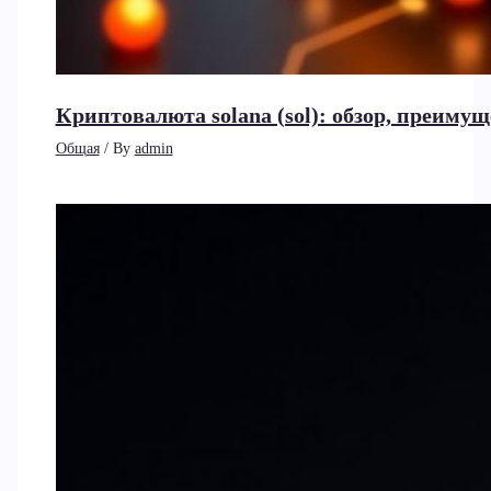
Криптовалюта solana (sol): обзор, преиму
Общая
/ By
admin