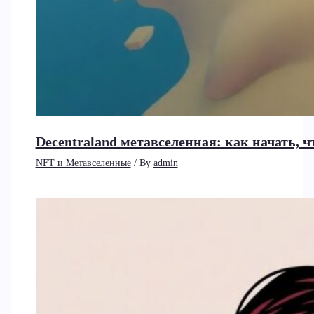
Decentraland метавселенная: как начать, ч
NFT и Метавселенные
/ By
admin