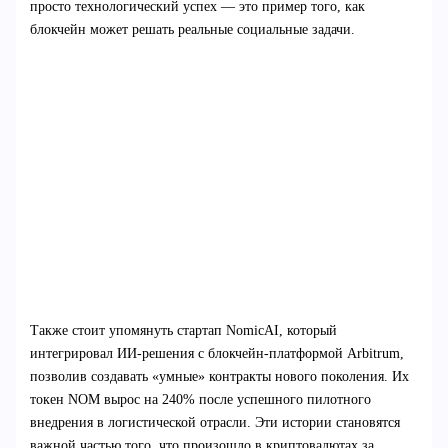
просто технологический успех — это пример того, как
блокчейн может решать реальные социальные задачи.
Также стоит упомянуть стартап NomicAI, который
интегрировал ИИ-решения с блокчейн-платформой Arbitrum,
позволив создавать «умные» контракты нового поколения. Их
токен NOM вырос на 240% после успешного пилотного
внедрения в логистической отрасли. Эти истории становятся
важной частью того, что произошло в криптовалютах за