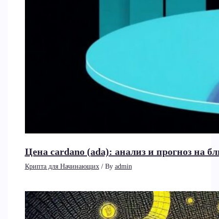
Цена cardano (ada): анализ и прогноз на 
Крипта для Начинающих
/ By
admin